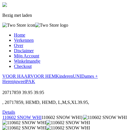
Bezig met laden
Home
Verkennen
Over
Disclaimer
Mijn Account
Winkelmandje
Checkout
VOOR HAAR
VOOR HEM
Kinderen
UNI
Dames +
Heren
juweel
PAK
20717859
39.95
39.95
, 20717859, HEMD, HEMD, L,M,S,XL39.95,
Details
110602 SNOW WHI
110602 SNOW WHI}